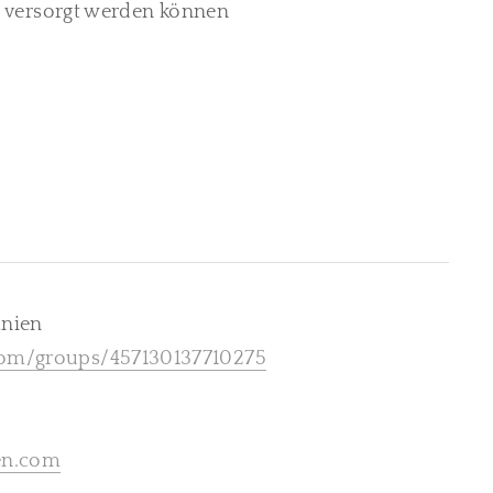
ch versorgt werden können
änien
com/groups/457130137710275
en.com