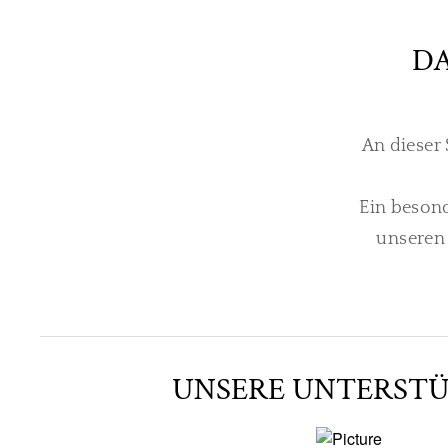
D
An dieser 
Ein besond
unseren
UNSERE UNTERST