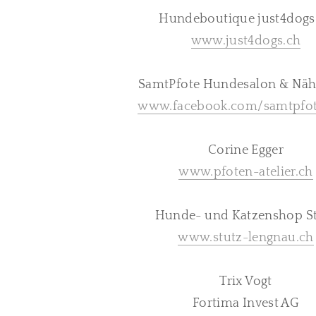
Hundeboutique just4dogs
www.just4dogs.ch
SamtPfote Hundesalon & Näha
www.facebook.com/samtpfot
Corine Egger
www.pfoten-atelier.ch
Hunde- und Katzenshop S
www.stutz-lengnau.ch
Trix Vogt
Fortima Invest AG