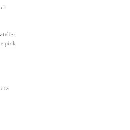
.ch
telier
e.pink
tutz